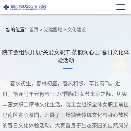
您的位置：
首页
>
党建园地
>
文化建设
院工会组织开展“关爱女职工 茶韵润心田”春日文化体
验活动
春水初生，春林初盛，春风和煦、草长莺飞。近
日，恰逢马年元宵与
“
三八
”
国际妇女节来临之际，切实
丰富女职工精神文化生活，院工会组织全体女职工前往
巴南区定心茶园，开展了一场融合传统文化与身心放松
的
春日文化体验活动。
大家置身于生态茶园的自然风光