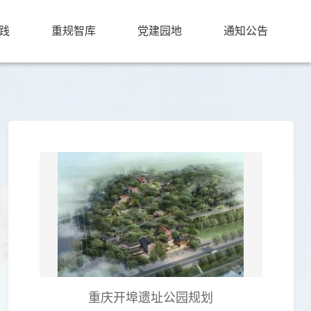
践
重规智库
党建园地
通知公告
重庆开埠遗址公园规划