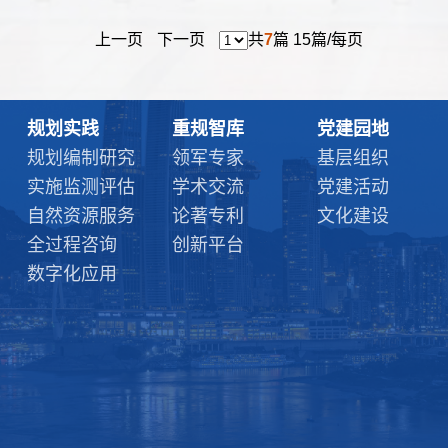
上一页
下一页
共
7
篇 15篇/每页
规划实践
重规智库
党建园地
规划编制研究
领军专家
基层组织
实施监测评估
学术交流
党建活动
自然资源服务
论著专利
文化建设
全过程咨询
创新平台
数字化应用